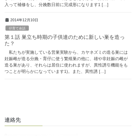
入って補修をし、分娩数日前に完成形になります1 […]
2014年12月10日
仔育て余話
第１話 巣立ち時期の子供達のために新しい巣を造っ
た？
私たちが実施している営巣実験から、カヤネズミの造る巣には
妊娠雌が造る分娩・育仔に使う繁殖巣の他に、雄や非妊娠の雌が
造る巣があり、それらは居住に使われますが、異性誘引機能をも
つことが明らかになっています1)。また、異性誘 […]
連絡先