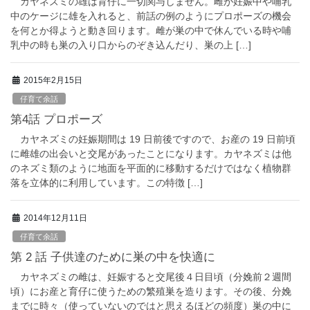
カヤネズミの雄は育仔に一切関与しません。雌が妊娠中や哺乳
中のケージに雄を入れると、前話の例のようにプロポーズの機会
を何とか得ようと動き回ります。雌が巣の中で休んでいる時や哺
乳中の時も巣の入り口からのぞき込んだり、巣の上 […]
2015年2月15日
仔育て余話
第4話 プロポーズ
カヤネズミの妊娠期間は 19 日前後ですので、お産の 19 日前頃
に雌雄の出会いと交尾があったことになります。カヤネズミは他
のネズミ類のように地面を平面的に移動するだけではなく植物群
落を立体的に利用しています。この特徴 […]
2014年12月11日
仔育て余話
第 2 話 子供達のために巣の中を快適に
カヤネズミの雌は、妊娠すると交尾後４日目頃（分娩前２週間
頃）にお産と育仔に使うための繁殖巣を造ります。その後、分娩
までに時々（使っていないのではと思えるほどの頻度）巣の中に