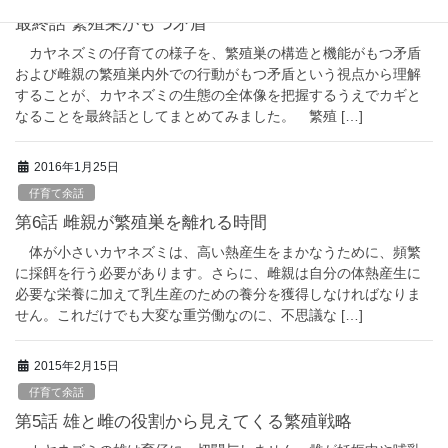
最終話 繁殖巣がもつ矛盾
カヤネズミの仔育ての様子を、繁殖巣の構造と機能がもつ矛盾
および雌親の繁殖巣内外での行動がもつ矛盾という視点から理解
することが、カヤネズミの生態の全体像を把握するうえでカギと
なることを最終話としてまとめてみました。 繁殖 […]
2016年1月25日
仔育て余話
第6話 雌親が繁殖巣を離れる時間
体が小さいカヤネズミは、高い熱産生をまかなうために、頻繁
に採餌を行う必要があります。さらに、雌親は自分の体熱産生に
必要な栄養に加えて乳生産のための養分を獲得しなければなりま
せん。これだけでも大変な重労働なのに、不思議な […]
2015年2月15日
仔育て余話
第5話 雄と雌の役割から見えてくる繁殖戦略