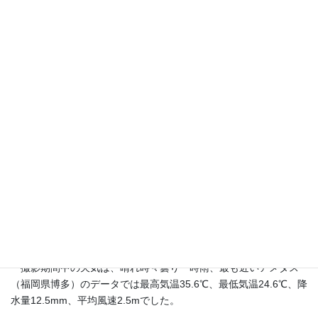
ることが知られています。筆者らのカヤネズミの営巣行動調査で
は、地表巣は冬季だけではなく、かなり広い季節にわたって造ら
れることを観察しています。
本報では、夏季に造られた地表巣の利用例を示し、植物群落内
の地表面がカヤネズミの生活の場として重要な意味をもつことに
注意を喚起したいと思います。今までのカヤネズミの研究では、
地表面の状態についてはほとんど関心が向けられませんでした
が、今後は、土壌の乾湿度、リターの状態、餌となる地表の種子
の量や昆虫の生息状態に注意を払いたいと思います。
2012年８月10日15時15分～11日13時50分までの間、チガヤ群
落地表面を監視カメラで動画撮影しました。撮影は小型白黒暗視
カメラ（MK-323型 f=3.6mm）、画像記録はSDカードレコーダー
AD-S20型(キャロットシステムズ（株)製）を用い、被写体の動き
が検知された場合に録画するモーション録画で記録しました（30
フレーム／秒）。
撮影期間中の天気は、晴れ時々曇り一時雨、最も近いアメダス
（福岡県博多）のデータでは最高気温35.6℃、最低気温24.6℃、降
水量12.5mm、平均風速2.5mでした。