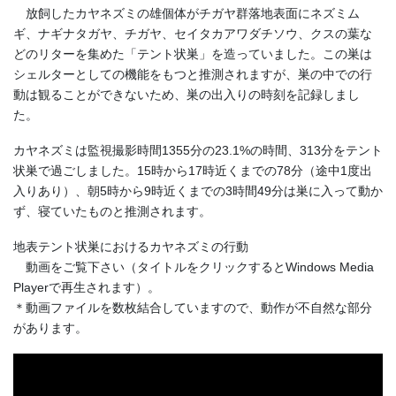
放飼したカヤネズミの雄個体がチガヤ群落地表面にネズミム
ギ、ナギナタガヤ、チガヤ、セイタカアワダチソウ、クスの葉な
どのリターを集めた「テント状巣」を造っていました。この巣は
シェルターとしての機能をもつと推測されますが、巣の中での行
動は観ることができないため、巣の出入りの時刻を記録しまし
た。
カヤネズミは監視撮影時間1355分の23.1%の時間、313分をテント
状巣で過ごしました。15時から17時近くまでの78分（途中1度出
入りあり）、朝5時から9時近くまでの3時間49分は巣に入って動か
ず、寝ていたものと推測されます。
地表テント状巣におけるカヤネズミの行動
動画をご覧下さい（タイトルをクリックするとWindows Media
Playerで再生されます）。
＊動画ファイルを数枚結合していますので、動作が不自然な部分
があります。