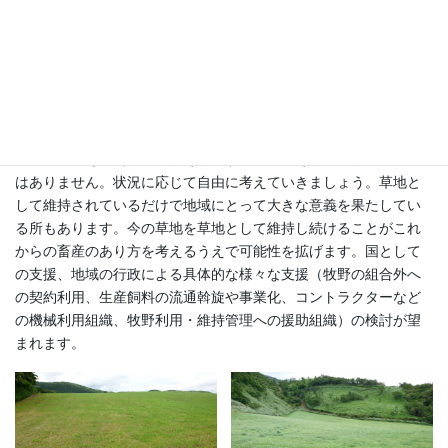
地生産に対する要求が強い場合には更新を考えることも必要です
が、カモジグサやヌカボ、ベルベットグラスが主体になった草地
でも飼料源としては十分な所もありますし、草地の維持管理にか
ける労力が足りない組合も増えていますし、家畜生産に必要な飼
料における牧野生産飼料の需要が変化している経営もあります。
このような牧野組合については、草地に期待する役割を明確にし
た上で対応を考える必要があります。草地のあり方には模範解答
はありません。状況に応じて自由に考えていきましょう。草地と
して維持されているだけで地域にとって大きな意義を果たしてい
る所もあります。今の草地を草地として維持し続けることがこれ
からの畜産のあり方を考えるうえで可能性を拡げます。国として
の支援、地域の行政による具体的な様々な支援（牧野の組合外へ
の契約利用、生産飼料の流通斡旋や事業化、コントラクターなど
の機械利用組織、牧野利用・維持管理への援助組織）の検討が望
まれます。