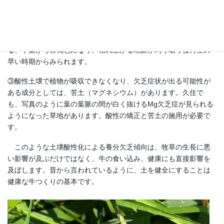
に反応します。
②酸性土壌では、施肥したリン酸は、土壌中のアルミニウムなど
と結合し、牧草が吸収できない状態になります。リン欠乏によ
る、下葉から茶褐色になり、枯れ上がる現象が刈り取り後再生の
早い時期からみられます。
③酸性土壌で植物が吸収できなくなり、欠乏症状が出る可能性が
ある成分としては、苦土（マグネシウム）があります。久住で
も、写真のように葉の葉脈の間が白く抜けるMg欠乏症が見られる
ようになった草地があります。酸性の矯正と苦土の施用が必要で
す。
このような土壌酸性化による養分欠乏傾向は、牧草の生長に悪
い影響が及ぶだけではなく、牛の食い込み、健康にも直接影響を
及ぼします。昔から言われているように、土を健全にすることは
健康な牛つくりの基本です。