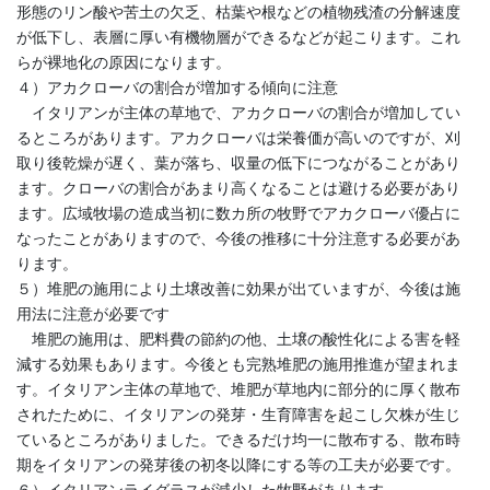
形態のリン酸や苦土の欠乏、枯葉や根などの植物残渣の分解速度
が低下し、表層に厚い有機物層ができるなどが起こります。これ
らが裸地化の原因になります。
４）アカクローバの割合が増加する傾向に注意
イタリアンが主体の草地で、アカクローバの割合が増加してい
るところがあります。アカクローバは栄養価が高いのですが、刈
取り後乾燥が遅く、葉が落ち、収量の低下につながることがあり
ます。クローバの割合があまり高くなることは避ける必要があり
ます。広域牧場の造成当初に数カ所の牧野でアカクローバ優占に
なったことがありますので、今後の推移に十分注意する必要があ
ります。
５）堆肥の施用により土壌改善に効果が出ていますが、今後は施
用法に注意が必要です
堆肥の施用は、肥料費の節約の他、土壌の酸性化による害を軽
減する効果もあります。今後とも完熟堆肥の施用推進が望まれま
す。イタリアン主体の草地で、堆肥が草地内に部分的に厚く散布
されたために、イタリアンの発芽・生育障害を起こし欠株が生じ
ているところがありました。できるだけ均一に散布する、散布時
期をイタリアンの発芽後の初冬以降にする等の工夫が必要です。