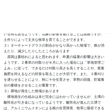
１）全ての牧野において牧草の生育が例年より１～２週間遅れて
います
これは、例年より低い気温と少雨傾向という気象要因によると
思われます。しかし、土壌の酸性化で牧草の根が土壌深く生育で
きず、土壌表層に分布するために気象の影響を受けやすくなって
いる例もあるようです。気象の影響を避けることは困難ですが、
土作りによって丈夫な牧草を育てることができます。
２）オーチャードグラスの割合がかなり高かった牧場で、株が消
えたり、減少したりしたところがあります
原因は夏枯れによると思われます。昨夏の猛暑の影響は大きい
ようです。２番草の刈取りが８月に入った場合には「草地管理ご
よみ」に従って、できるだけ刈取り高さを高くすることや、窒素
施肥を抑えるなどの対策を取ることが大切です。また、３番刈り
を遅らせることにより、秋に十分生育させ、草勢の回復、貯蔵養
分の蓄積をさせることが重要です。
３）裸地が発生した牧場があります
裸地発生の仕組みは未だ完全にはわかっていませんが、土壌の
酸性化が引き金になっているようです。酸性化が進んだ土壌で
は、アルミニウムイオンによる根の生育障害、牧草に吸収できる